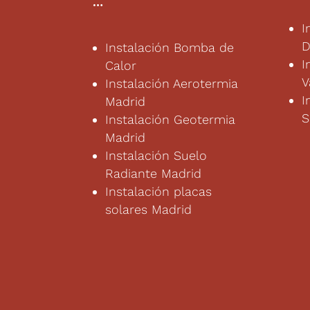
…
I
D
Instalación Bomba de
I
Calor
V
Instalación Aerotermia
I
Madrid
S
Instalación Geotermia
Madrid
Instalación Suelo
Radiante Madrid
Instalación placas
solares Madrid