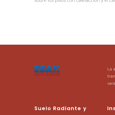
La 
tran
ver
Suelo Radiante
y
In