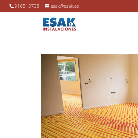
918513738
esak@esak.es