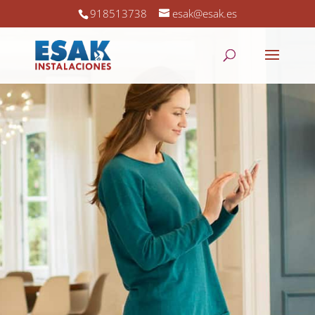
918513738
esak@esak.es