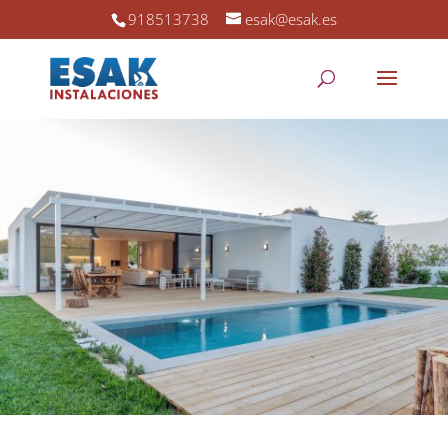
918513738
esak@esak.es