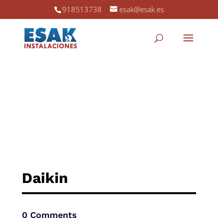
918513738
esak@esak.es
Daikin
0 Comments