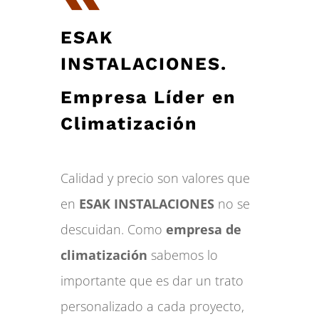
ESAK
INSTALACIONES.
Empresa Líder en
Climatización
Calidad y precio son valores que
en
ESAK INSTALACIONES
no se
descuidan. Como
empresa de
climatización
sabemos lo
importante que es dar un trato
personalizado a cada proyecto,