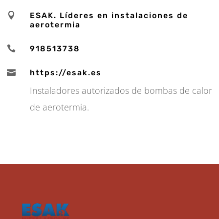

ESAK. Líderes en instalaciones de
aerotermia

918513738

https://esak.es
Instaladores autorizados de bombas de calor
de aerotermia.