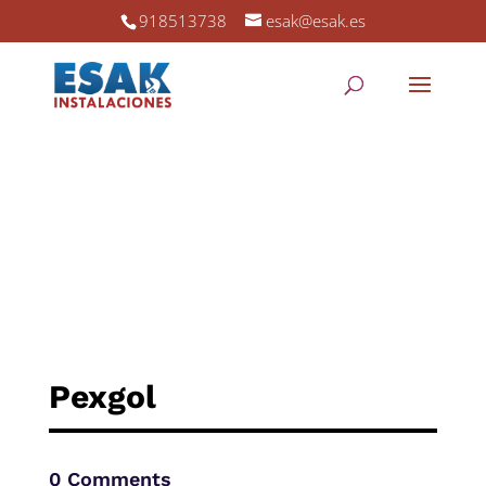
918513738
esak@esak.es
Pexgol
0 Comments