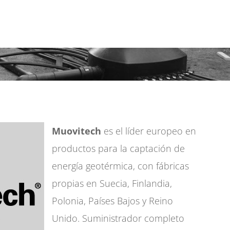
Muovitech
es el líder europeo en
productos para la captación de
energía geotérmica, con fábricas
propias en Suecia, Finlandia,
Polonia, Países Bajos y Reino
Unido. Suministrador completo