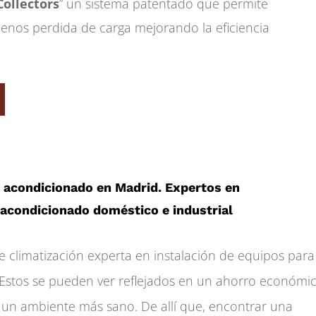
ollectors
” un sistema patentado que permite
enos perdida de carga mejorando la eficiencia
e acondicionado en Madrid. Expertos en
e acondicionado doméstico e industrial
climatización experta en instalación de equipos para
 Estos se pueden ver reflejados en un ahorro económic
 un ambiente más sano. De allí que, encontrar una