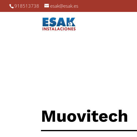
918513738
esak@esak.es
Muovitech