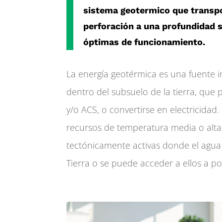
sistema geotermico que transp
perforación a una profundidad s
óptimas de funcionamiento.
La energía geotérmica es una fuente i
dentro del subsuelo de la tierra, que
y/o ACS, o convertirse en electricidad.
recursos de temperatura media o alta
tectónicamente activas donde el agua c
Tierra o se puede acceder a ellos a p