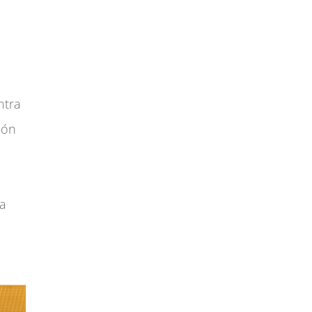
ntra
ión
la