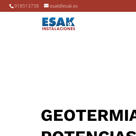
918513738
esak@esak.es
GEOTERMI