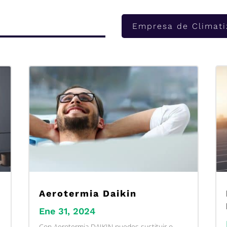
Empresa de Climati
Aerotermia Daikin
Ene 31, 2024
Con Aerotermia DAIKIN puedes sustituir o