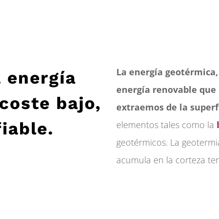
La energía geotérmica,
a energía
energía renovable que 
 coste bajo,
extraemos de la superfi
iable.
elementos tales como la
geotérmicos. La geotermi
acumula en la corteza ter