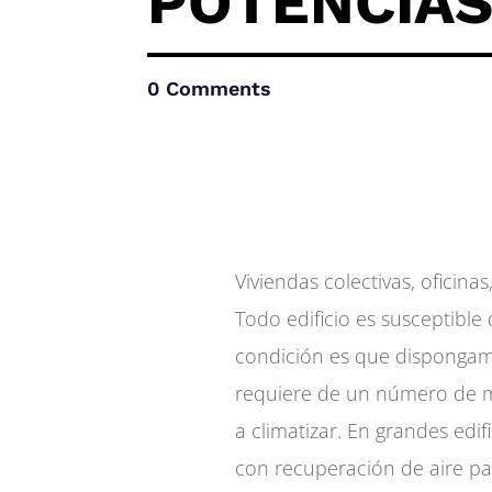
POTENCIA
0 Comments
Viviendas colectivas, oficinas
Todo edificio es susceptible
condición es que dispongamos
requiere de un número de m
a climatizar. En grandes ed
con recuperación de aire pa