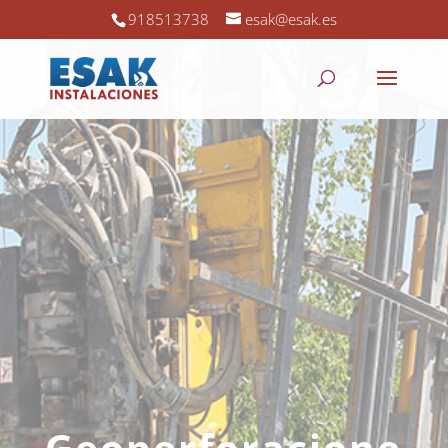
918513738
esak@esak.es
Geoperforacione