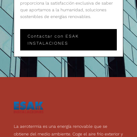
proporciona la satisfacción exclusiva de saber
que aportamos a la humanidad, soluciones
sostenibles de energías renovables.
Contactar con ESAK
INSTALACIONES
La aerotermia es una energía renovable que se
obtiene del medio ambiente. Coge el aire frío exterior y