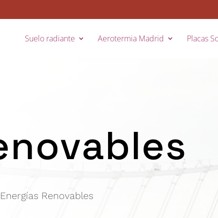
Suelo radiante
Aerotermia Madrid
Placas So
enovables
Energías Renovables