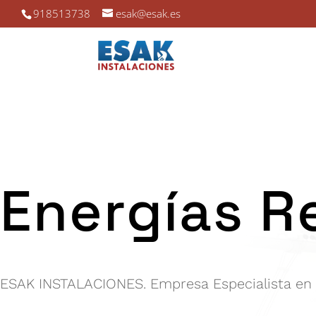
918513738
esak@esak.es
Energías R
ESAK INSTALACIONES. Empresa Especialista en 