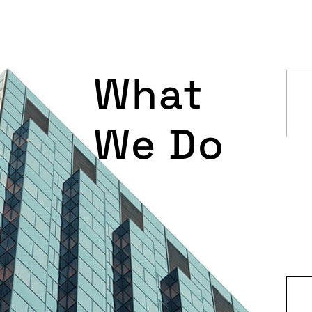
What
We Do