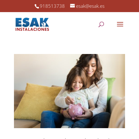
918513738
esak@esak.es