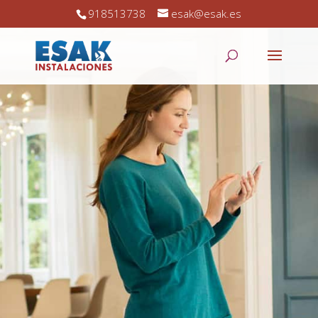
918513738
esak@esak.es